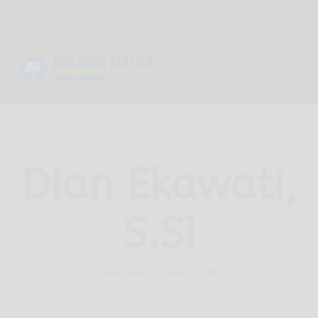
g dalam PPDB Bersama Negeri
Menerima KJP, PIP & Tergabung 
07 Agu 2026
Dian Ekawati,
S.Si
Anda disini :
Home
-
GTK