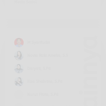
Media Sosial
Lainnya
M Syarifudin
Novia Rizki Amelia, S.S
Daryati, S.Pd
Elsa Shabrina, S.Pd
Nurul Fitria, S.Pd